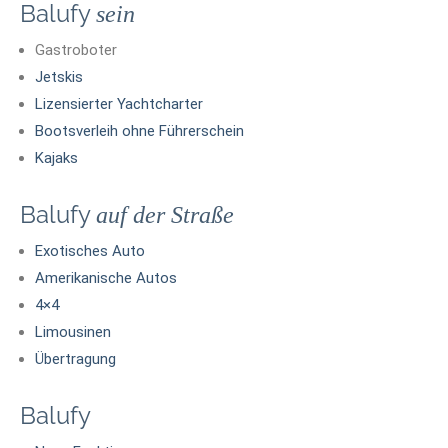
Balufy
sein
Gastroboter
Jetskis
Lizensierter Yachtcharter
Bootsverleih ohne Führerschein
Kajaks
Balufy
auf der Straße
Exotisches Auto
Amerikanische Autos
4×4
Limousinen
Übertragung
Balufy