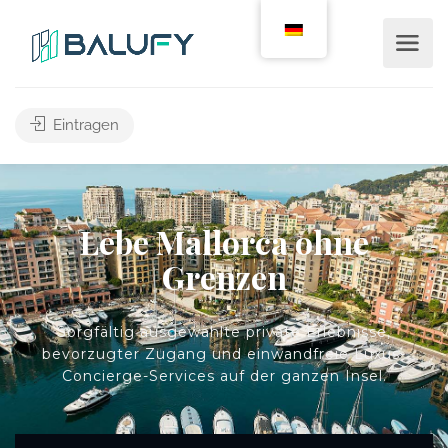
Eintragen
Lebe Mallorca ohne
Grenzen
Sorgfältig ausgewählte private Erlebnisse,
bevorzugter Zugang und einwandfreie Luxus-
Concierge-Services auf der ganzen Insel.