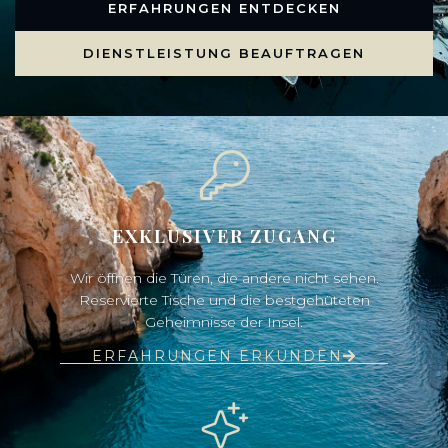
ERFAHRUNGEN ENTDECKEN
DIENSTLEISTUNG BEAUFTRAGEN
EXKLUSIVER ZUGANG
Wir öffnen die Türen, die andere nicht sehen.
Reservierte Tische und die bestgehüteten
Geheimnisse der Insel.
ERFAHRUNGEN ERKUNDEN