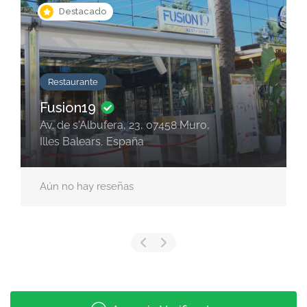
Cerrado
Destacado
Restaurante
La Vieja de Jonay Hernández
Plaça de Raimundo Clar, 11, Centre,
07002 Palma, Illes Balears, España
Aún no hay reseñas