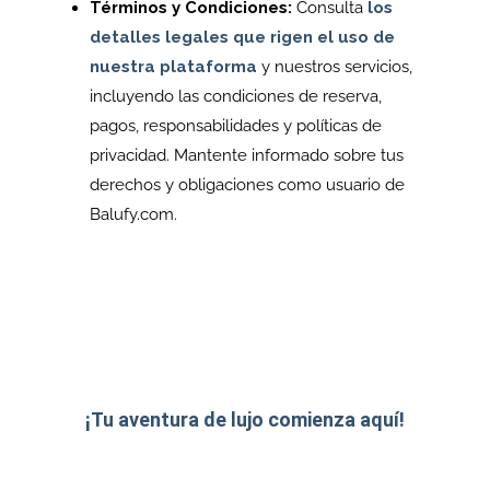
Términos y Condiciones:
Consulta
los
detalles legales que rigen el uso de
nuestra plataforma
y nuestros servicios,
incluyendo las condiciones de reserva,
pagos, responsabilidades y políticas de
privacidad. Mantente informado sobre tus
derechos y obligaciones como usuario de
Balufy.com.
En Balufy.com, tu satisfacción es nuestra
prioridad.
Explora este Centro de Ayuda y prepárate para vivir
experiencias inolvidables en Mallorca y Marbella.
¡Tu aventura de lujo comienza aquí!