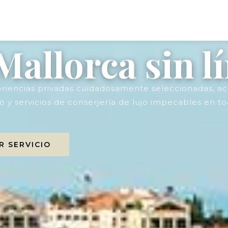
Mallorca sin l
riencias privadas cuidadosamente seleccionadas, a
io y servicios de conserjería de lujo impecables en tod
 SERVICIO