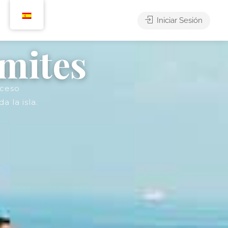
Iniciar Sesión
ímites
cceso
a la isla.