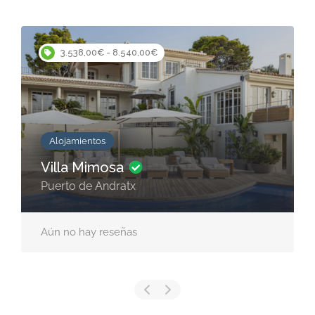
Destacado
350,00€ - 500,00€
Finca Rústica
Finca Garrover
Portocolom-Portocristo km 2,4
07689 S‘Espinagar. Manacor
Mallorca
Aún no hay reseñas