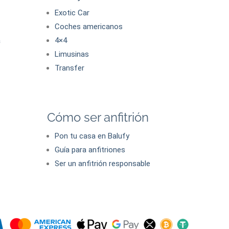
Exotic Car
Coches americanos
a
4×4
Limusinas
Transfer
Cómo ser anfitrión
Pon tu casa en Balufy
Guía para anfitriones
Ser un anfitrión responsable