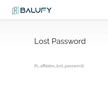
Lost Password
[fs_affiliates_lost_password]