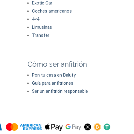
Exotic Car
Coches americanos
a
4×4
Limusinas
Transfer
Cómo ser anfitrión
Pon tu casa en Balufy
Guía para anfitriones
Ser un anfitrión responsable