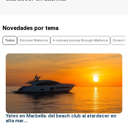
Novedades por tema
Todos
Discover Mallorca
A culinary journey through Mallorca
Dream be
Yates en Marbella: del beach club al atardecer en
alta mar...