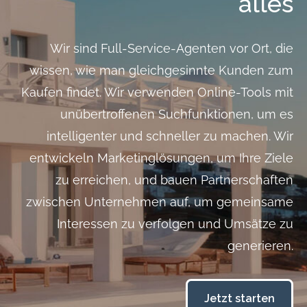
alles
Wir sind Full-Service-Agenten vor Ort, die
wissen, wie man gleichgesinnte Kunden zum
Kaufen findet. Wir verwenden Online-Tools mit
unübertroffenen Suchfunktionen, um es
intelligenter und schneller zu machen. Wir
entwickeln Marketinglösungen, um Ihre Ziele
zu erreichen, und bauen Partnerschaften
zwischen Unternehmen auf, um gemeinsame
Interessen zu verfolgen und Umsätze zu
generieren.
Jetzt starten